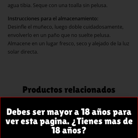
agua tibia. Seque con una toalla sin pelusa.
Instrucciones para el almacenamiento:
Desinfle el muñeco, luego doble cuidadosamente,
envolverlo en un paño que no suelte pelusa.
Almacene en un lugar fresco, seco y alejado de la luz
solar directa.
Productos relacionados
Debes ser mayor a 18 años para
ver esta pagina. ¿Tienes mas de
18 años?
AÑADIR
AÑADIR
AL
AL