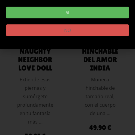
CARRITO
CARRITO
SI
NO
CALIFORNI
CALEX
A EXOTICS
MUÑECA
NAUGHTY
HINCHABLE
NEIGHBOR
DEL AMOR
LOVE DOLL
INDIA
Extiende esas
Muñeca
piernas y
hinchable de
sumérgete
tamaño real,
profundamente
con el cuerpo
en tu fantasía
de una …
más …
49.90
€