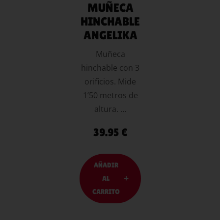
MUÑECA
HINCHABLE
ANGELIKA
Muñeca
hinchable con 3
orificios. Mide
1’50 metros de
altura. …
39.95
€
AÑADIR
AL
CARRITO