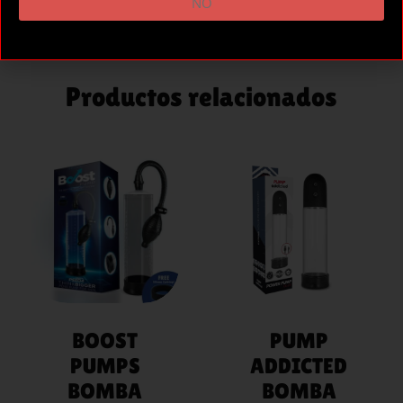
NO
Productos relacionados
AÑADIR
AÑADIR
AL
AL
CARRITO
CARRITO
BOOST
PUMP
PUMPS
ADDICTED
BOMBA
BOMBA