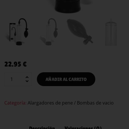
22.95
€
AÑADIR AL CARRITO
Categoría:
Alargadores de pene / Bombas de vacio
Descripción
Valoraciones (0)