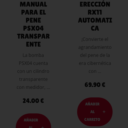
MANUAL
ERECCIÓN
PARA EL
RX11
PENE
AUTOMATI
PSX04
CA
TRANSPAR
¡Convierte el
ENTE
agrandamiento
La bomba
del pene de la
PSX04 cuenta
era cibernética
con un cilindro
con …
transparente
69.90
€
con medidor, …
24.00
€
AÑADIR
AL
CARRITO
AÑADIR
AL