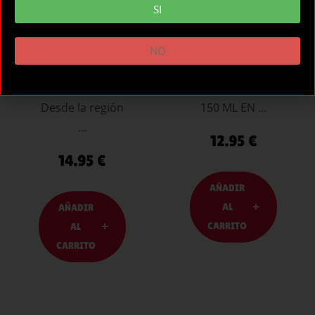
CHOCOLATE
D-213107 (Ref.)
SI
100 ML
8425402155332
1) ¡Los muchos
(EAN-13)
NO
sabores de la
WATERFEEL
sensualidad!
LUBE COOLING
Desde la región
150 ML EN …
…
12.95
€
14.95
€
AÑADIR
AL
AÑADIR
CARRITO
AL
CARRITO