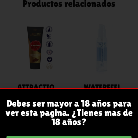
Productos relacionados
AÑADIR
AÑADIR
AL
AL
CARRITO
CARRITO
ATTRACTIO
WATERFEEL
N
LUBRICANT
Debes ser mayor a 18 años para
LUBRICANT
E EFECTO
ver esta pagina. ¿Tienes mas de
E CON
FRIO
18 años?
FEROMON
150ML EN
AS
IT NL FR DE