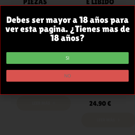
PIEZAS
E LIBIDO
WETLOOK
BOOST
NEGRO
BABYDOLL
Debes ser mayor a 18 años para
GIGI TALLA
ROJO L/XL
ver esta pagina. ¿Tienes mas de
S/M
18 años?
Descubre
Set 2 piezas
nuestra primera
Wetlook Negro
colección
SI
Brianna Talla M.
Penthouse
Minifalda y …
diseñada para
NO
celebrar tu
31.90
€
feminidad. …
24.90
€
LEER MÁS
LEER MÁS