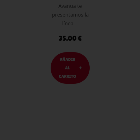
Avanua te
presentamos la
línea …
35.00
€
AÑADIR
AL
CARRITO