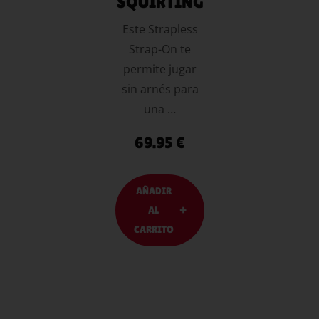
SQUIRTING
Este Strapless
Strap-On te
permite jugar
sin arnés para
una …
69.95
€
AÑADIR
AL
CARRITO