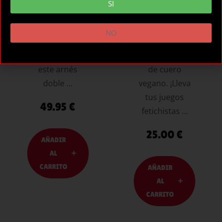
SI
VIBRACIÓ
CUERO
N PÚRPURA
VEGANO
NO
Lleva el placer a
FETISH
otro nivel con
SUBMISIVE fusta
este arnés
de cuero
doble …
vegano. ¡Lleva
tus juegos
49.95
€
fetichistas …
25.00
€
AÑADIR
AL
CARRITO
AÑADIR
AL
CARRITO