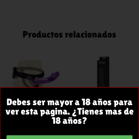
Productos relacionados
AÑADIR
AÑADIR
AL
AL
CARRITO
CARRITO
Debes ser mayor a 18 años para
ver esta pagina. ¿Tienes mas de
ARNÉS CON
FETISH
18 años?
DILDO
SUBMISSI
DOBLE Y
VE FUSTA