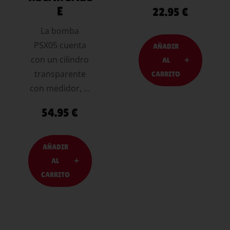
E
22.95
€
La bomba
PSX05 cuenta
AÑADIR
con un cilindro
AL
transparente
CARRITO
con medidor, …
54.95
€
AÑADIR
AL
CARRITO