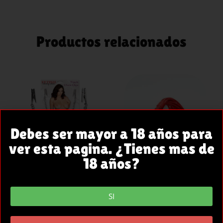
Productos relacionados
AÑADIR
AÑADIR
AL
AL
Debes ser mayor a 18 años para
CARRITO
CARRITO
ver esta pagina. ¿Tienes mas de
18 años?
PINZAS
FETISH
PARA
ADDICT
SI
PEZONES
MINI
METALICAS
FLOGGER