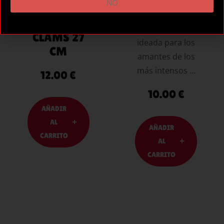
NO
FF NIPPLE
28 CM RED
CHAIN
Una línea
CLAMS 27
ideada para los
CM
amantes de los
más intensos …
12.00
€
10.00
€
AÑADIR
AL
AÑADIR
CARRITO
AL
CARRITO