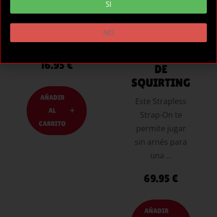
ESPOSAS
PRETTYLOV
SI
CON
E KELPIE
POMPON
ARNÉS SIN
NO
ROJO
TIRAS
FUNCIÓN
16.95
€
DE
SQUIRTING
AÑADIR
Este Strapless
AL
Strap-On te
CARRITO
permite jugar
sin arnés para
una …
69.95
€
AÑADIR