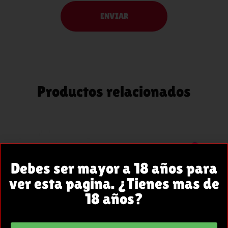
Productos relacionados
AÑADIR
AÑADIR
Debes ser mayor a 18 años para
AL
AL
ver esta pagina. ¿Tienes mas de
CARRITO
CARRITO
18 años?