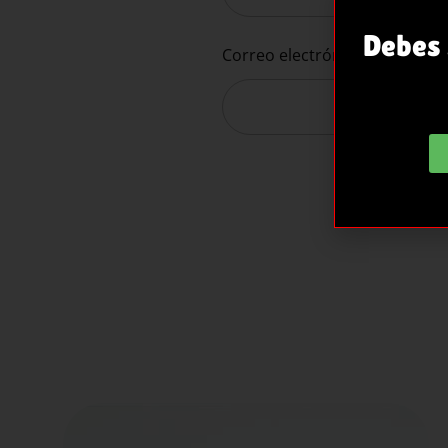
Debes 
Correo electrónico
*