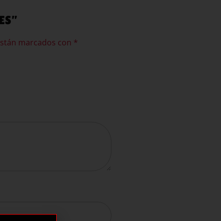
IES”
están marcados con
*